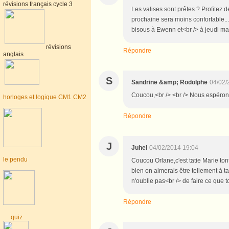
révisions français cycle 3
Les valises sont prêtes ? Profitez 
prochaine sera moins confortable..
bisous à Ewenn et<br /> à jeudi mat
révisions
Répondre
anglais
S
Sandrine &amp; Rodolphe
04/02/
Coucou,<br /> <br /> Nous espéron
horloges et logique CM1 CM2
Répondre
J
Juhel
04/02/2014 19:04
le pendu
Coucou Orlane,c'est tatie Marie to
bien on aimerais être tellement à ta 
n'oublie pas<br /> de faire ce que 
Répondre
quiz