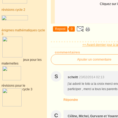
Cliquez sur 
révisions cycle 2
Repost
0
énigmes mathématiques cycle
3
<< Avant dernier jour à 
commentaires
Ajouter un commentaire
jeux pour les
maternelles
S
scheitt
23/02/2014 02:13
j'ai adoré le loto a la croix merci e
révisions pour le
participer , merci a tous les parents 
cycle 3
Répondre
C
Céline, Michel, Gurvann et Youen