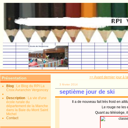
<< Avant dernier jour à 
Présentation
3 février 2014
Blog
: Le Blog du RPI La
Croix Avranchin Vergoncey
septième jour de ski
Description
: La vie d'une
Il a de nouveau fait très froid en alt
école rurale du
département de la Manche
Le rouge ne les ef
dans la Baie du Mont Saint
Quant au télésiège, i
Michel
Contact