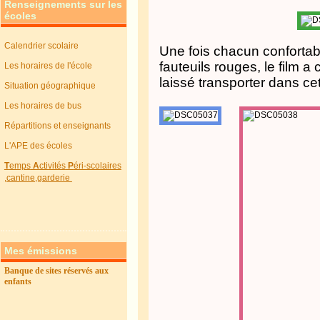
Renseignements sur les
écoles
Calendrier scolaire
Une fois chacun confortab
fauteuils rouges, le film 
Les horaires de l'école
laissé transporter dans ce
Situation géographique
Les horaires de bus
Répartitions et enseignants
L'APE des écoles
T
emps
A
ctivités
P
éri-scolaires
,cantine,garderie
Mes émissions
Banque de sites réservés aux
enfants