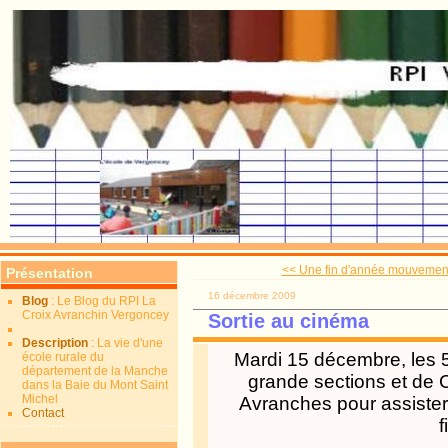
<< Une fin d'année mouvement
Présentation
16 décembre 2009
Blog
: Le Blog du RPI La
Croix Avranchin Vergoncey
Sortie au cinéma
Description
: La vie d'une
Mardi 15 décembre, les 
école rurale du
département de la Manche
grande sections et de
dans la Baie du Mont Saint
Michel
Avranches pour assister 
Contact
f