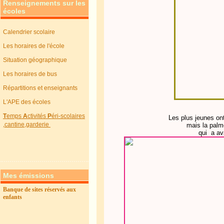
Renseignements sur les
écoles
Calendrier scolaire
Les horaires de l'école
Situation géographique
Les horaires de bus
Répartitions et enseignants
L'APE des écoles
T
emps
A
ctivités
P
éri-scolaires
Les plus jeunes ont
,cantine,garderie
mais la palm
qui a av
Mes émissions
Banque de sites réservés aux
enfants