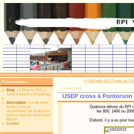
<< Semaine du 15 mars au 19
Présentation
10 mars 2010
Blog
: Le Blog du RPI La
Croix Avranchin Vergoncey
USEP cross à Pontorson 
Description
: La vie d'une
Quatorze élèves du RPI on
école rurale du
département de la Manche
les 800, 1400 ou 2000
dans la Baie du Mont Saint
Michel
D'abord, il y a eu pour t
Contact