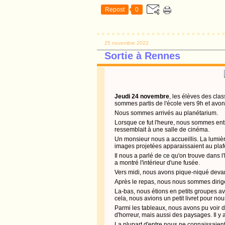
Repost
0
25 novembre 2022
Sortie à Rennes
Jeudi 24 novembre
, les élèves des cl
sommes partis de l'école vers 9h et avons
Nous sommes arrivés au planétarium.
Lorsque ce fut l'heure, nous sommes en
ressemblait à une salle de cinéma.
Un monsieur nous a accueillis. La lumière
images projetées apparaissaient au plaf
Il nous a parlé de ce qu'on trouve dans l'
a montré l'intérieur d'une fusée.
Vers midi, nous avons pique-niqué deva
Après le repas, nous nous sommes dirig
La-bas, nous étions en petits groupes a
cela, nous avions un petit livret pour nou
Parmi les tableaux, nous avons pu voir d
d'horreur, mais aussi des paysages. Il y 
La plupart d'entre nous ne connaissaie