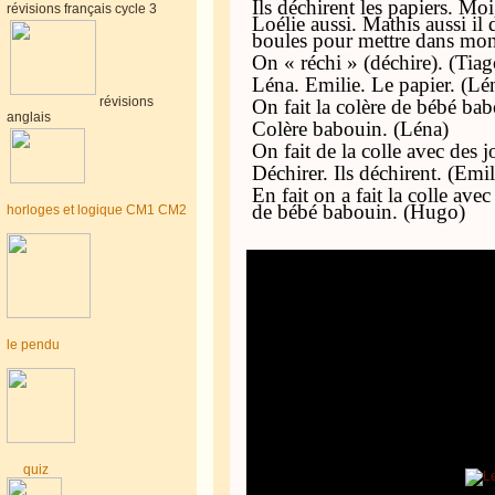
Ils déchirent les papiers. Moi 
révisions français cycle 3
Loélie aussi. Mathis aussi il 
boules pour mettre dans mon 
On « réchi » (déchire). (Tiag
Léna. Emilie. Le papier. (Lé
révisions
On fait la colère de bébé bab
anglais
Colère babouin. (Léna)
On fait de la colle avec des j
Déchirer. Ils déchirent. (Emil
En fait on a fait la colle ave
de bébé babouin. (Hugo)
horloges et logique CM1 CM2
le pendu
quiz