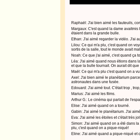
Raphaël: J'ai bien aimé les fauteuils, 
Margaux: C'est quand la dame avaitmis le
étaient dans la grande bulle.
Ethan: J'ai aimé regarder la vidéo. J'ai 
Lilou: Ce qui m'a plu, c'est quand on voya
sortis de la salle, tout le monde avait mal 
Noah: Ce que j'ai aimé, c'est quand ça tourn
Léa: J'ai aimé quand nous étions dans la
et que la bulle tournait. On aurait dit qu
Maël: Ce qui m'a plu c'est quand on a vu 
Axel: J'ai bien aimé le planétarium parce 
astronautes dans une fusée.
Edouard: J'ai aimé tout. C'était trop , trop
Marius: J'ai aimé les films.
Arthur G.: Le cinéma qui parlait de l'esp
Elise: J'ai aimé quand on a tourné.
Gabin: J'ai aimé le planétarium. J'ai aim
Eva: J'ai aimé les étoiles et c'était très jol
Simon: J'ai aimé quand on a été dans la f
plu, c'est quand on a pique-niqué!
Eline: J'ai aimé quand a pique-niqué et 