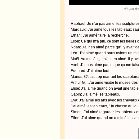
photos de
Raphaël: Je n'ai pas aimé les sculptures
Margaux: J'ai aimé tous les tableaux sauf
Ethan: J'ai aimé faire la recherche.
Lilou: Ce qui m'a plu, ce sont les belles
Noah: J'ai rien aimé parce qu'il y avait d
Léa: J'ai aimé quand nous avions un mini 
Maël: Au musée, je n'ai rien aimé. Il y av
Axel: J'ai pas aimé parce que ça me faisa
Edouard: J'ai aimé tout.
Marius: C'était trop marrant les sculpture
Arthur G. : J'ai aimé visiter le musée des
Elise: J'ai aimé quand on avait une tablet
Gabin: J'ai aimé les tableaux.
Eva: J'ai aimé les arts avec les chevaux e
J'ai aimé les tableaux, " la chasse au lou
Simon: J'ai aimé regarder les tableaux et
Eline: J'ai aimé quand on a mimé les tab