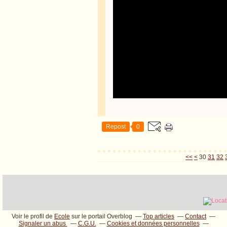
Repost
0
10
20
<<
<
30
31
32
Voir le profil de
Ecole
sur le portail Overblog
Top articles
Contact
Signaler un abus
C.G.U.
Cookies et données personnelles