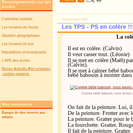
Renseignements sur les
écoles
Calendrier scolaire
26 novembre 2022
Les TPS - PS en colère !!
Les horaires de l'école
Situation géographique
La col
Les horaires de bus
Il est en colère. (Calvin)
Répartitions et enseignants
Il veut casser tout. (Léonie)
Il se met en colère (Maël) par
L'APE des écoles
(Calvin).
T
emps
A
ctivités
P
éri-scolaires
Il se met à calmer bébé babou
,cantine,garderie
bébé babouin à monter dans 
Comme bébé babouin, nous avons app
Mes émissions
On fait de la peinture. Lui, i
De la peinture. Frotter avec l
Banque de sites réservés aux
enfants
La peinture. Gratter pour le
La fourchette. Gratter. Roug
Il fait de la peinture. Gratter