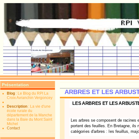
Présentation
ARBRES ET LES ARBUSTES
Blog
: Le Blog du RPI La
Croix Avranchin Vergoncey
LES ARBRES ET LES ARBUST
Description
: La vie d'une
école rurale du
département de la Manche
dans la Baie du Mont Saint
Les arbres se composent de racines et
Michel
portent des feuilles. En Bretagne,
ils
Contact
catégories d'arbres : les feuillus, maj