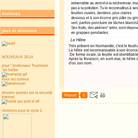
estsensible au vent et à la sécheresse, ma
pas à la pollution. Tu le reconnaîtras à ses
feuilles ovales, dentées, plus claires
Archives
dessous et à son écorce gris pâle ou
gri
vert, parfois ponctuée de tâches
blanchâ
Ses fruits, des akènes* ailés, sont dispo
jeux et révisions
en grappes pendantes.
Le Hêtre
Très présent en Normandie
, c'est le
feuil
Le hêtre est recon
naissable à son écorce l
De forme ovale, la feuille est identi­fiabl
NOUVEAUX JEUX
Après la
floraison, en avril-mai, le hêtre
d'où son nom.
pour " professeur Tournesol
"en herbe
Pour les curieux
dessins animés sur la sécurité
Repost
0
Internet
révisions pour le cycle 2