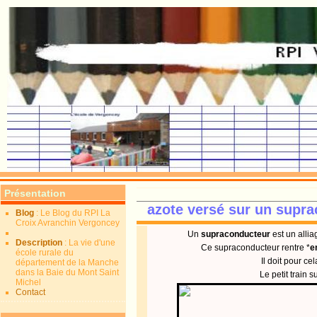
Présentation
azote versé sur un supr
Blog
: Le Blog du RPI La
Croix Avranchin Vergoncey
Un
supraconducteur
est un alli
Description
: La vie d'une
Ce supraconducteur rentre *
e
école rurale du
Il doit pour ce
département de la Manche
dans la Baie du Mont Saint
Le petit train s
Michel
Contact