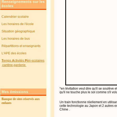
Renseignements sur les
écoles
Calendrier scolaire
Les horaires de l'école
Situation géographique
Les horaires de bus
Répartitions et enseignants
L'APE des écoles
T
emps
A
ctivités
P
éri-scolaires
,cantine,garderie
*en lévitation veut dire qu'il se soulève e
Mes émissions
qu'il ne touche plus le sol comme s'il vola
Banque de sites réservés aux
Un train fonctionne réellement en utilisa
enfants
cette technologie au Japon et 2 autres e
Chine .