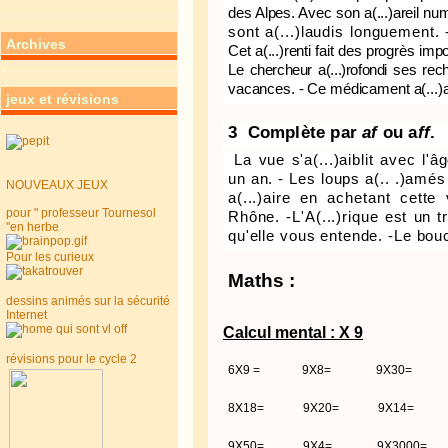
des Alpes. Avec son a(...)areil nu
sont a(...)laudis longuement.
Archives
Cet a(...)renti fait des progrès impo
Le chercheur a(...)rofondi ses rec
vacances. - Ce médicament a(...)a
jeux et révisions
3
Complète par
af
ou a
ff
.
La vue s'a(...)aiblit avec l'â
un an. - Les loups a(.. .)amés
NOUVEAUX JEUX
a(...)aire en achetant cette
pour " professeur Tournesol
Rhône. -L'A(...)rique est un tr
"en herbe
qu'elle vous entende. -Le bouc
Pour les curieux
Maths :
dessins animés sur la sécurité
Internet
Calcul mental : X 9
révisions pour le cycle 2
6X9 =
9X8=
9X30=
8X18=
9X20=
9X14=
9X50=
9X4=
9X3000=