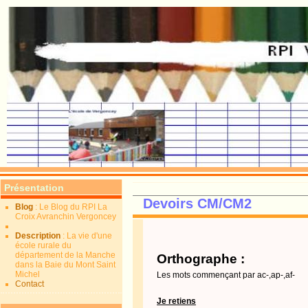
Présentation
Devoirs CM/CM2
Blog
: Le Blog du RPI La
Croix Avranchin Vergoncey
Description
: La vie d'une
école rurale du
département de la Manche
Orthographe :
dans la Baie du Mont Saint
Michel
Les mots commençant par ac-,ap-,af-
Contact
Je retiens