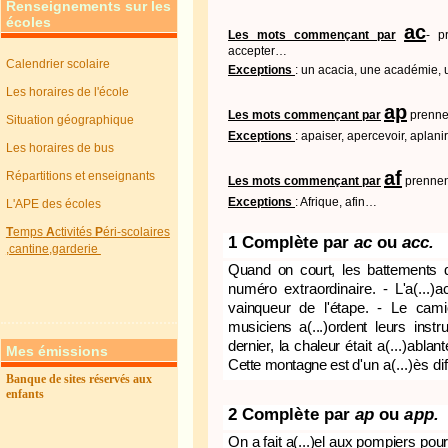
Renseignements sur les
écoles
ac
Les mots commençant par
- p
accepter…
Calendrier scolaire
Exceptions
: un acacia, une académie, 
Les horaires de l'école
ap
Les mots commençant par
prenne
Situation géographique
Exceptions
: apaiser, apercevoir, aplanir,
Les horaires de bus
af
Répartitions et enseignants
Les mots commençant par
prennen
Exceptions
: Afrique, afin…
L'APE des écoles
T
emps
A
ctivités
P
éri-scolaires
1 Complète par
ac
ou
acc.
,cantine,garderie
Quand on court, les battements
numéro extraordinaire. - L'a(...)a
vain
queur de l'étape. - Le camio
musiciens
a(...)ordent leurs inst
dernier, la chaleur
était a(...)ablan
Mes émissions
Cette montagne est
d'un a(...)ès dif
Banque de sites réservés aux
enfants
2 Complète par
ap
ou
app.
On a fait a(...)el aux pompiers pour