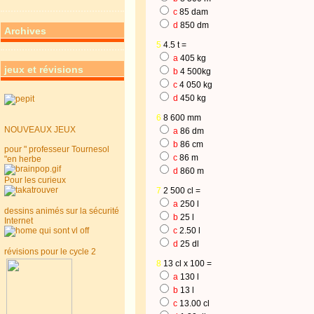
c
85 dam
d
850 dm
Archives
5
4.5 t =
a
405 kg
jeux et révisions
b
4 500kg
c
4 050 kg
d
450 kg
6
8 600 mm
NOUVEAUX JEUX
a
86 dm
b
86 cm
pour " professeur Tournesol
c
86 m
"en herbe
d
860 m
Pour les curieux
7
2 500 cl =
a
250 l
dessins animés sur la sécurité
b
25 l
Internet
c
2.50 l
d
25 dl
révisions pour le cycle 2
8
13 cl x 100 =
a
130 l
b
13 l
c
13.00 cl