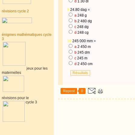
d
1.30 dl
9
24.80 dag =
révisions cycle 2
a
248 g
b
2 480 dg
c
248 dg
d
248 cg
énigmes mathématiques cycle
3
10
245 000 mm =
a
2 450 m
b
245 dm
c
245 m
d
2 450 cm
jeux pour les
maternelles
Repost
0
révisions pour le
cycle 3