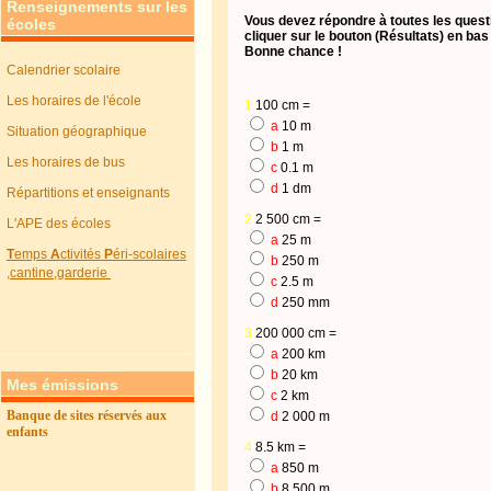
Renseignements sur les
Vous devez répondre à toutes les quest
écoles
cliquer sur le bouton (Résultats) en bas
Bonne chance !
Calendrier scolaire
Les horaires de l'école
1
100 cm =
a
10 m
Situation géographique
b
1 m
Les horaires de bus
c
0.1 m
d
1 dm
Répartitions et enseignants
2
2 500 cm =
L'APE des écoles
a
25 m
T
emps
A
ctivités
P
éri-scolaires
b
250 m
,cantine,garderie
c
2.5 m
d
250 mm
3
200 000 cm =
a
200 km
b
20 km
Mes émissions
c
2 km
Banque de sites réservés aux
d
2 000 m
enfants
4
8.5 km =
a
850 m
b
8 500 m