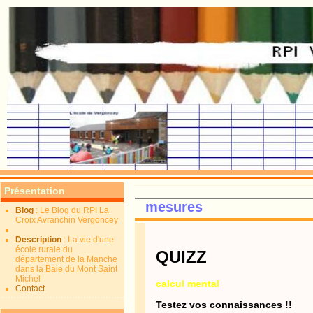
Présentation
mesures
Blog
: Le Blog du RPI La
Croix Avranchin Vergoncey
Description
: La vie d'une
école rurale du
QUIZZ
département de la Manche
dans la Baie du Mont Saint
Michel
calcul mental
Contact
Testez vos connaissances !!