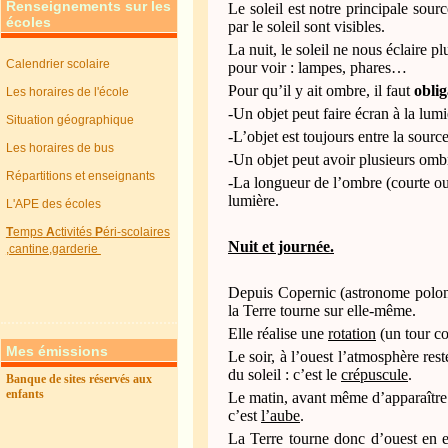
Renseignements sur les
Le soleil est notre principale sour
écoles
par le soleil sont visibles.
La nuit, le soleil ne nous éclaire 
Calendrier scolaire
pour voir : lampes, phares…
Pour qu’il y ait ombre, il faut
obli
Les horaires de l'école
-Un objet peut faire écran à la lumiè
Situation géographique
-L’objet est toujours entre la sour
Les horaires de bus
-Un objet peut avoir plusieurs ombr
Répartitions et enseignants
-La longueur de l’ombre (courte ou
lumière.
L'APE des écoles
T
emps
A
ctivités
P
éri-scolaires
Nuit et journée.
,cantine,garderie
Depuis Copernic (astronome polonai
la Terre tourne sur elle-même.
Elle réalise une
rotation
(un tour co
Mes émissions
Le soir, à l’ouest l’atmosphère res
du soleil : c’est le
crépuscule
.
Banque de sites réservés aux
enfants
Le matin, avant même d’apparaître s
c’est
l’aube
.
La Terre tourne donc d’ouest en e