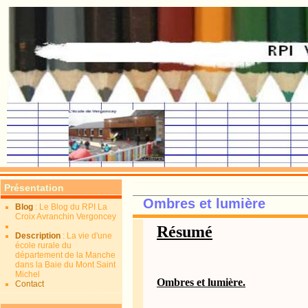
Présentation
Ombres et lumière
Blog
: Le Blog du RPI La
Croix Avranchin Vergoncey
Résumé
Description
: La vie d'une
école rurale du
département de la Manche
dans la Baie du Mont Saint
Michel
Ombres et lumière.
Contact