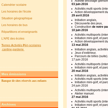
Activité bricolage (person
03 juin 2016
Calendrier scolaire
Activités multi sports (int
Les horaires de l'école
Action développement du
29 avril 2016
Situation géographique
Initiation anglais,
Découverte des jeux,
Les horaires de bus
Construction
de notre par
10 juin 2016
Répartitions et enseignants
Activités multisports (inte
Initiation mini-golf, et par
L'APE des écoles
Action développement dur
13 mai 2016
T
emps
A
ctivités
P
éri-scolaires
,cantine,garderie
Initiation anglais, activit
Jeux d’extérieur,
Parcours de billes (suite)
17 juin 2016
Activités multisports (inte
Initiation mini-golf, et par
20 mai 2016
Mes émissions
Initiation anglais, activit
Activités multi sports (int
Banque de sites réservés aux enfants
Initiation mini-golf, et par
24 juin 2016
Activités multisports (inte
Atelier manuel.
27 mai 2016
Activités multi sports (int
Archives
Initiation mini-golf, et par