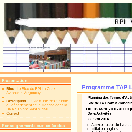
Présentation
Programme TAP L
Blog
: Le Blog du RPI La Croix
Avranchin Vergoncey
Planning des Temps d’Acti
Description
: La vie d'une école rurale
Site de La Croix Avranchi
du département de la Manche dans la
Du 18 avril 2016 au 01j
Baie du Mont Saint Michel
Contact
Date/Activités
22 avril 2016
Activité autour du livre a
Renseignements sur les écoles
Initiation anglais,