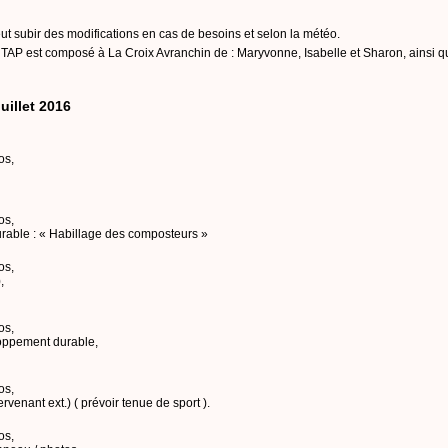
ut subir des modifications en cas de besoins et selon la météo.
 TAP est composé à La Croix Avranchin de : Maryvonne, Isabelle et Sharon, ainsi 
uillet 2016
os,
os,
rable : « Habillage des composteurs »
os,
,
os,
eloppement durable,
os,
ervenant ext.) ( prévoir tenue de sport ).
os,