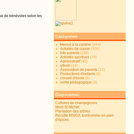
que de bénévoles selon les
Catégories
Menus à la cantine
(344)
Activités de classe
(309)
Info parents
(198)
Activités sportives
(78)
Administratif
(40)
album
(14)
Association de parents
(12)
Productions d'enfants
(9)
conseil d'école
(8)
sortie pédagogique
(5)
Diaporamas
Cultures de champignons
Mont St Michel
Plantation des arbres
Recette MS/GS: bonhomme en pain
d'épices