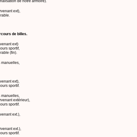
nalisation de notre armoire).
ervenant ext),
rable.
cours de billes.
rvenant ext)
cours sportif,
able (fin).
és manuelles,
.
rvenant ext),
cours sportif.
és manuelles,
ervenant extérieur),
cours sportif.
rvenant ext.),
ervenant ext.),
cours sportif.