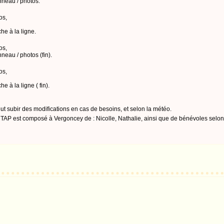
nneau / photos.
os,
he à la ligne.
os,
neau / photos (fin).
os,
e à la ligne ( fin).
ut subir des modifications en cas de besoins, et selon la météo.
TAP est composé à Vergoncey de : Nicolle, Nathalie, ainsi que de bénévoles selon 