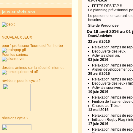
01-07-2016
FETES DES TAP !!
Le planning prévisionnel pe
jeux et révisions
Le personnel encadrant les
besoins.
Site de Vergoncey
Du 18 avril 2016 au 01 j
Date/Activités
NOUVEAUX JEUX
22 avril 2016
pour " professeur Tournesol "en herbe
Relaxation, temps de rep
Découverte des jeux,
Pour les curieux
Activités plein air.
03 juin 2016
Relaxation, temps de rep
dessins animés sur la sécurité Internet
Atelier développement du
29 avril 2016
Relaxation, temps de rep
révisions pour le cycle 2
Découverte des jeux ( fin)
Activités sportives.
10 juin 2016
Relaxation, temps de rep
Finition de l’atelier dév
Chasse au Trésor.
13 mai 2016
Relaxation, temps de rep
révisions cycle 2
Initiation Rugby Flag ( int
17 juin 2016
Relaxation, temps de rep