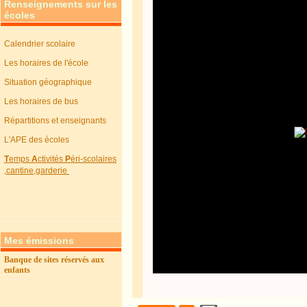
Renseignements sur les
écoles
Calendrier scolaire
Les horaires de l'école
Situation géographique
Les horaires de bus
Répartitions et enseignants
L'APE des écoles
T
emps
A
ctivités
P
éri-scolaires
,cantine,garderie
Mes émissions
Banque de sites réservés aux
enfants