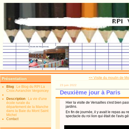
<< Visite du moulin de M
Présentation
23 juin 2022
Blog
: Le Blog du RPI La
Croix Avranchin Vergoncey
Deuxième jour à Paris
Description
: La vie d'une
Hier la visite de Versailles s'est bien pas
école rurale du
jardins.
département de la Manche
dans la Baie du Mont Saint
En fin de journée, il y avait le repas au 
Michel
spectacle du roi lion qui était de l'avis g
Contact