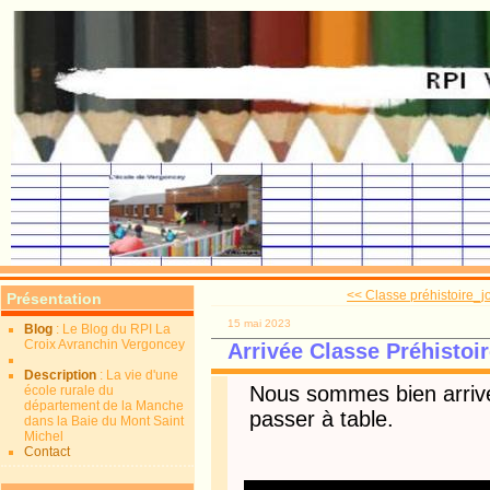
<< Classe préhistoire_j
Présentation
15 mai 2023
Blog
: Le Blog du RPI La
Croix Avranchin Vergoncey
Arrivée Classe Préhisto
Description
: La vie d'une
Nous sommes bien arrivé
école rurale du
département de la Manche
passer à table.
dans la Baie du Mont Saint
Michel
Contact