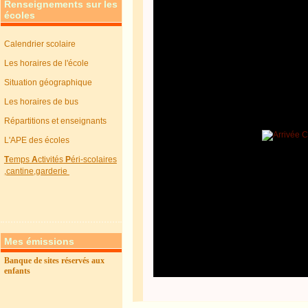
Renseignements sur les
écoles
Calendrier scolaire
Les horaires de l'école
Situation géographique
Les horaires de bus
Répartitions et enseignants
L'APE des écoles
T
emps
A
ctivités
P
éri-scolaires
,cantine,garderie
Mes émissions
Banque de sites réservés aux
enfants