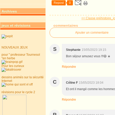
Repost
0
Archives
<< Classe préhistoire_j
commentaires
jeux et révisions
Ajouter un commentaire
NOUVEAUX JEUX
S
Stephanie
15/05/2023 19:15
pour " professeur Tournesol
Bon séjour amusez vous !!!😄 ☀️
"en herbe
Pour les curieux
Répondre
dessins animés sur la sécurité
C
Internet
Céline F
15/05/2023 18:04
Et ont il mangé comme les homme
révisions pour le cycle 2
Répondre
R