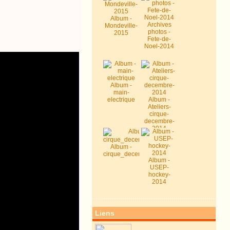
Album -
Archives
Mondeville-
photos -
2015
Fete-de-
Noel-2014
Album -
main-
electrique
Album -
Ateliers-
cirque-
decembre-
2014
Album -
cirque_decembre2014
Album -
USEP-
hockey-
2014
Liens