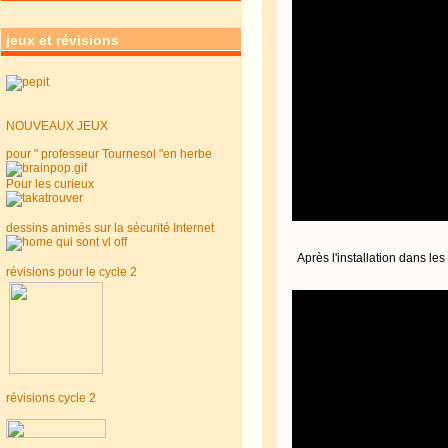
jeux et révisions
NOUVEAUX JEUX
pour " professeur Tournesol "en herbe
Pour les curieux
dessins animés sur la sécurité Internet
Après l'installation dans les
révisions pour le cycle 2
révisions cycle 2