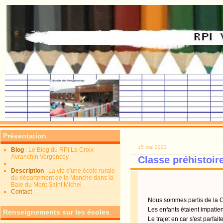
Présentation
15 mai 2023
Blog
: Le Blog du RPI La Croix
Avranchin Vergoncey
Classe préhistoir
Description
: La vie d'une école rurale
du département de la Manche dans la
Baie du Mont Saint Michel
Contact
Nous sommes partis de la C
Les enfants étaient impatient
Renseignements sur les écoles
Le trajet en car s'est parfai