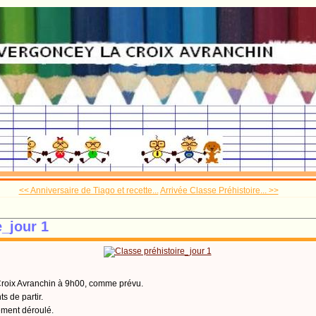
<< Anniversaire de Tiago et recette...
Arrivée Classe Préhistoire... >>
e_jour 1
roix Avranchin à 9h00, comme prévu.
s de partir.
tement déroulé.