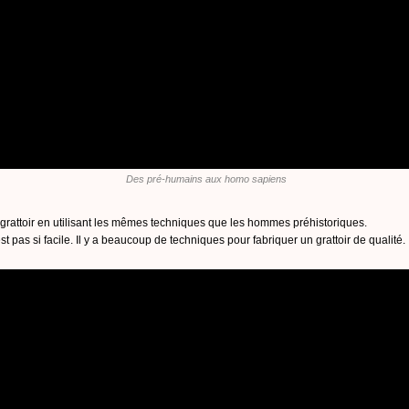
Des pré-humains aux homo sapiens
 grattoir en utilisant les mêmes techniques que les hommes préhistoriques.
st pas si facile. Il y a beaucoup de techniques pour fabriquer un grattoir de qualité.