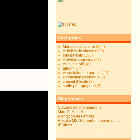
Catégories
Menus à la cantine
(344)
Activités de classe
(309)
Info parents
(198)
Activités sportives
(78)
Administratif
(40)
album
(14)
Association de parents
(12)
Productions d'enfants
(9)
conseil d'école
(8)
sortie pédagogique
(5)
Diaporamas
Cultures de champignons
Mont St Michel
Plantation des arbres
Recette MS/GS: bonhomme en pain
d'épices