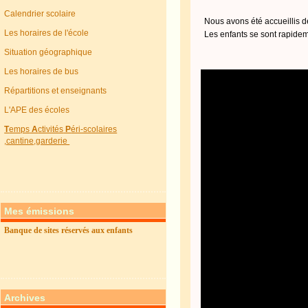
Calendrier scolaire
Nous avons été accueillis dè
Les horaires de l'école
Les enfants se sont rapidement
Situation géographique
Les horaires de bus
Répartitions et enseignants
L'APE des écoles
T
emps
A
ctivités
P
éri-scolaires
,cantine,garderie
Mes émissions
Banque de sites réservés aux enfants
Archives