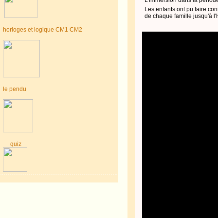
Les enfants ont pu faire co
de chaque famille jusqu'à 
horloges et logique CM1 CM2
le pendu
quiz