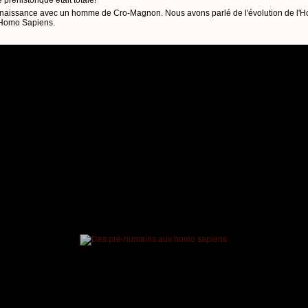
nnaissance avec un homme de Cro-Magnon. Nous avons parlé de l'évolution de l'Hom
l'Homo Sapiens.