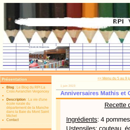
<< Menu du 5 au 9 j
Présentation
1 juin 2023
Blog
: Le Blog du RPI La
Croix Avranchin Vergoncey
Anniversaires Mathis et 
Description
: La vie d'une
Recette d
école rurale du
département de la Manche
dans la Baie du Mont Saint
Michel
Ingrédients
: 4 pommes,
Contact
Ustensiles
: couteau, é