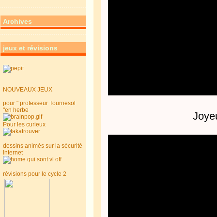
Archives
jeux et révisions
NOUVEAUX JEUX
pour " professeur Tournesol
"en herbe
Joyeu
Pour les curieux
dessins animés sur la sécurité
Internet
révisions pour le cycle 2