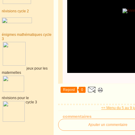
révisions cycle 2
énigmes mathématiques cycle
3
jeux pour les
maternelles
Repost
0
révisions pour le
cycle 3
<< Menu du 5 au 9 j
commentaires
Ajouter un commentaire