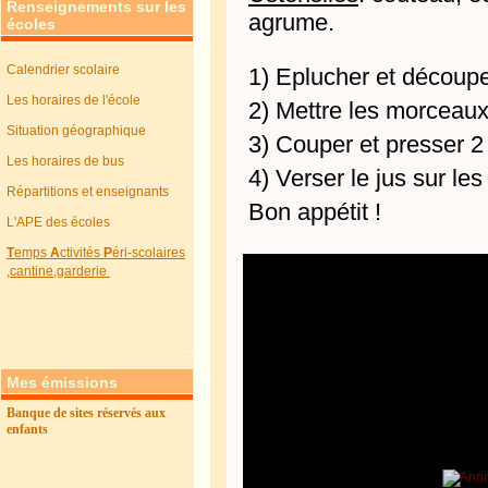
Renseignements sur les
agrume.
écoles
Calendrier scolaire
1) Eplucher et découpe
Les horaires de l'école
2) Mettre les morceaux
Situation géographique
3) Couper et presser 
Les horaires de bus
4) Verser le jus sur les 
Répartitions et enseignants
Bon appétit !
L'APE des écoles
T
emps
A
ctivités
P
éri-scolaires
,cantine,garderie
Mes émissions
Banque de sites réservés aux
enfants