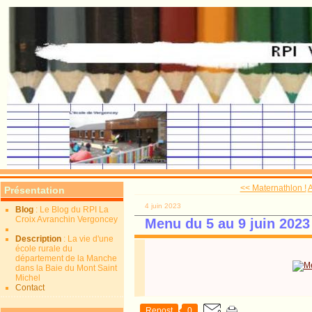
<< Maternathlon !
A
Présentation
4 juin 2023
Blog
: Le Blog du RPI La
Croix Avranchin Vergoncey
Menu du 5 au 9 juin 2023
Description
: La vie d'une
école rurale du
département de la Manche
dans la Baie du Mont Saint
Michel
Contact
Repost
0