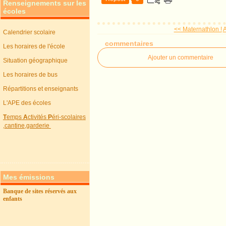
Renseignements sur les
écoles
<< Maternathlon !
A
Calendrier scolaire
commentaires
Les horaires de l'école
Ajouter un commentaire
Situation géographique
Les horaires de bus
Répartitions et enseignants
L'APE des écoles
T
emps
A
ctivités
P
éri-scolaires
,cantine,garderie
Mes émissions
Banque de sites réservés aux
enfants