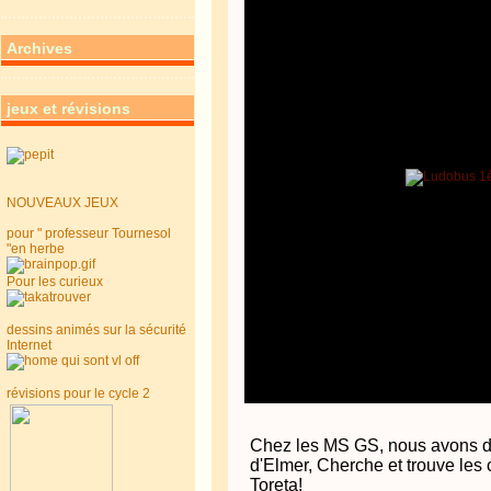
Archives
jeux et révisions
NOUVEAUX JEUX
pour " professeur Tournesol
"en herbe
Pour les curieux
dessins animés sur la sécurité
Internet
révisions pour le cycle 2
Chez les MS GS, nous avons déc
d'Elmer, Cherche et trouve les c
Toreta!