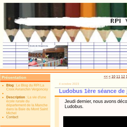
<<
<
10
11
12
Présentation
4 octobre 2023
Blog
: Le Blog du RPI La
Croix Avranchin Vergoncey
Ludobus 1ère séance de 
Description
: La vie d'une
Jeudi dernier, nous avons déc
école rurale du
département de la Manche
Ludobus.
dans la Baie du Mont Saint
Michel
Contact