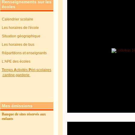
Renseignements sur les
écoles
Calendrier scolaire
Les horaires de l'école
Situation géographique
Les horaires de bus
Répartitions et enseignants
L'APE des écoles
T
emps
A
ctivités
P
éri-scolaires
,cantine,garderie
Mes émissions
Banque de sites réservés aux
enfants