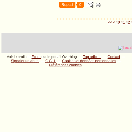
Repost
0
10
20
30
<<
<
40
41
42
Voir le profil de
Ecole
sur le portail Overblog
Top articles
Contact
Signaler un abus
C.G.U.
Cookies et données personnelles
Préférences cookies