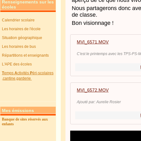
aperçu de ce que nous viv
Renseignements sur les
écoles
Nous partagerons donc ave
de classe.
Calendrier scolaire
Bon visionnage !
Les horaires de l'école
Situation géographique
MVI_6571.MOV
Les horaires de bus
C'est le printemps avec les TPS-PS-MS
Répartitions et enseignants
L'APE des écoles
T
emps
A
ctivités
P
éri-scolaires
,cantine,garderie
MVI_6572.MOV
Ajouté par: Aurelie Rosier
Mes émissions
Banque de sites réservés aux
enfants