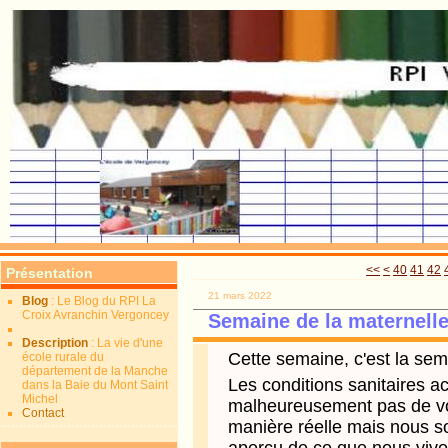
10
20
30
<<
<
40
41
42
Présentation
21 mars 2022
Blog
: Le Blog du RPI La
Croix Avranchin Vergoncey
Semaine de la maternelle
Description
: La vie d'une
Cette semaine, c'est la sem
école rurale du
département de la Manche
Les conditions sanitaires a
dans la Baie du Mont Saint
Michel
malheureusement pas de vou
Contact
manière réelle mais nous so