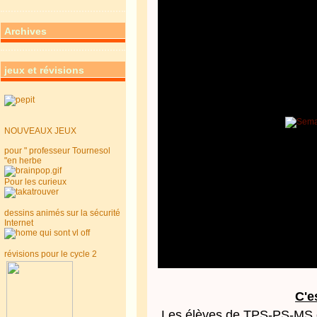
Archives
jeux et révisions
NOUVEAUX JEUX
pour " professeur Tournesol
"en herbe
Pour les curieux
dessins animés sur la sécurité
Internet
révisions pour le cycle 2
C'e
Les élèves de TPS-PS-MS on